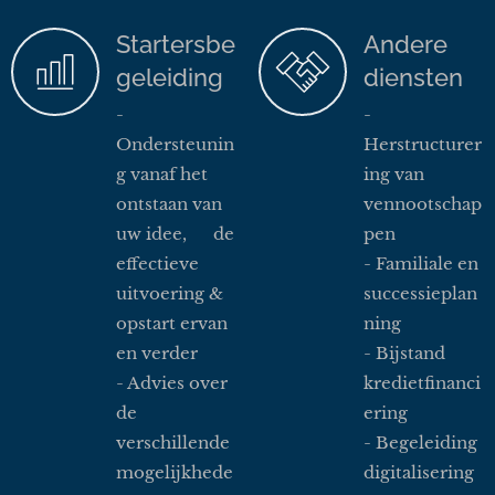
Startersbe
Andere
geleiding
diensten
-
-
Ondersteunin
Herstructurer
g vanaf het
ing van
ontstaan van
vennootschap
uw idee, de
pen
effectieve
- Familiale en
uitvoering &
successieplan
opstart ervan
ning
en verder
- Bijstand
- Advies over
kredietfinanci
de
ering
verschillende
- Begeleiding
mogelijkhede
digitalisering