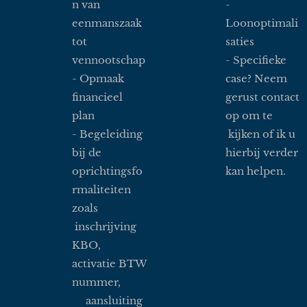
n van
-
eenmanszaak
Loonoptimali
tot
saties
vennootschap
- Specifieke
- Opmaak
case? Neem
financieel
gerust contact
plan
op om te
- Begeleiding
kijken of ik u
bij de
hierbij verder
oprichtingsfo
kan helpen.
rmaliteiten
zoals
inschrijving
KBO,
activatie BTW
nummer,
aansluiting