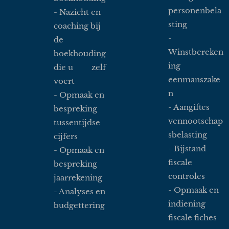
personenbela
- Nazicht en
sting
coaching bij
-
de
Winstbereken
boekhouding
ing
die u zelf
eenmanszake
voert
n
- Opmaak en
- Aangiftes
bespreking
vennootschap
tussentijdse
sbelasting
cijfers
- Bijstand
- Opmaak en
fiscale
bespreking
controles
jaarrekening
- Opmaak en
- Analyses en
indiening
budgettering
fiscale fiches